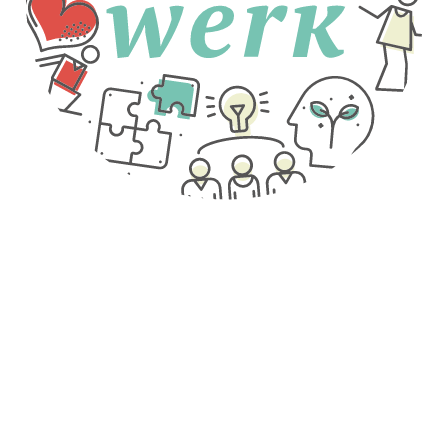
Burn-
out
Neem
ook eens
een
kijkje bij
Invloed
Werkbaar werk heeft een invloed op de mens, de organisatie
Burn-
en de maatschappij. Bekijk hier hoe dat zit.
out