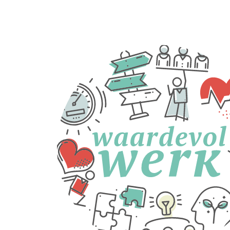
Minder of slecht
slapen
Opvliegend gedrag
Huilbuien
Onderpresteren en
fouten maken
Agressiever
reageren
Jezelf verwaarlozen
Isolement opzoeken
Werkverzuim
Gejaagd zijn
Meer of minder eten
Meer alcohol
drinken of roken
Knarsetanden,
verkrampte kaken
Klagen
Hoeveel mensen
uit de social
profit hebben