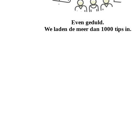
en agressief gedrag.
Zoek steun!
Even geduld.
Blijf er niet alleen mee
rond lopen. Zoek steun.
We laden de meer dan 1000 tips in.
Zorg dat anderen op de
hoogte zijn. Meld
grensoverschrijdend
gedrag bij je
leidinggevende,
de
vakbond
,
de
preventieadviseur en de
vertrouwenspersoon
. In
het arbeidsreglement vind
je de contactgegevens. Zo
kunnen zij de situatie mee
opvolgen, je ondersteunen
en in een vroeg stadium
bemiddelen of andere
maatregelen nemen zodat
de zaak niet escaleert. Bij
de preventieadviseur kan
je een formeel verzoek tot
interventie indienen.