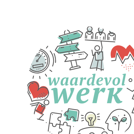
langer je wacht, hoe
moeilijker het wordt om
ineens assertief te zijn en je
grenzen te trekken.
Communiceer duidelijk,
zonder klagend of
agressief over te komen:
Benoem het
concrete gedrag.
Maak duidelijk
waarom je dit niet
op prijs stelt. En
vraag om ermee te
stoppen..
Laat weten dat je
stappen onderneemt
als de situatie niet
verandert.
Houd je aan deze
afspraak.
Bij ICOBA
vind je heel
wat tips
over hoe je best
reageert op lastig